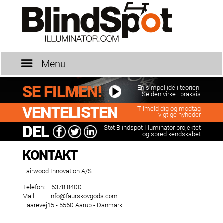
Menu
SE FILMEN!
En simpel idé i teorien:
Se den virke i praksis
VENTELISTEN
Tilmeld dig og modtag
vigtige nyheder
DEL
Støt Blindspot Illuminator projektet
Navn / Firma
og spred kendskabet
KONTAKT
E-mail
Fairwood Innovation A/S
Telefon:
6378 8400
Mail:
info@faurskovgods.com
Haarevej15 - 5560 Aarup - Danmark